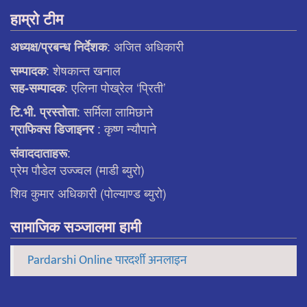
हाम्रो टीम
: अजित अधिकारी
अध्यक्ष/प्रबन्ध निर्देशक
: शेषकान्त खनाल
सम्पादक
: एलिना पाेख्रेल ‘प्रिती’
सह-सम्पादक
: सर्मिला लामिछाने
टि.भी. प्रस्ताेता
: कृष्ण न्याैपाने
ग्राफिक्स डिजाइनर
:
संवाददाताहरू
प्रेम पौडेल उज्ज्वल (माडी ब्युरो)
शिव कुमार अधिकारी (पोल्याण्ड ब्युरो)
सामाजिक सञ्जालमा हामी
Pardarshi Online पारदर्शी अनलाइन