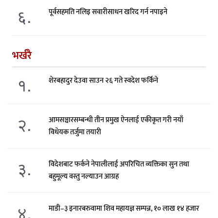
६.
पूर्वसहमति नलिइ सवारीसाधन खरिद गर्न नपाइने
भर्खरै
१.
शेरबहादुर देउवा साउन २६ गते स्वदेश फर्किने
२.
आमसञ्चारसम्बन्धी तीन प्रमुख ऐनलाई एकीकृत गरी नयाँ
विधेयक तर्जुमा तयारी
३.
विदेशबाट फर्कने नेपालीलाई अपरिचित व्यक्तिका सुन तथा
बहुमूल्य वस्तु नल्याउन आग्रह
४.
माडी–३ इनारबरुवामा शिव महायज्ञ सम्पन्न, १० लाख १४ हजार