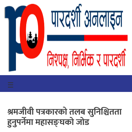
गृहपृष्ठ
☰
भिडियो
प्रमुख
श्रमजीवी पत्रकारको तलब सुनिश्चितता
खबर
हुनुपर्नेमा महासङ्घको जोड
समाचार