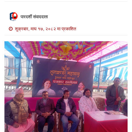
खाेज
खबर
पारदर्शी संवाददाता
माडी
शुक्रबार, माघ १७, २०८२ मा प्रकाशित
खबर
विविध