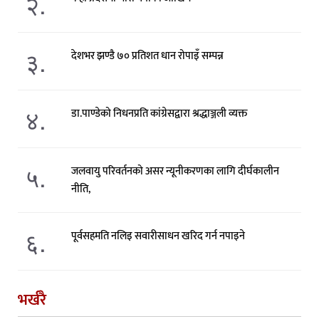
२.
३.
देशभर झण्डै ७० प्रतिशत धान रोपाइँ सम्पन्न
४.
डा.पाण्डेको निधनप्रति कांग्रेसद्वारा श्रद्धाञ्जली व्यक्त
५.
जलवायु परिवर्तनको असर न्यूनीकरणका लागि दीर्घकालीन
नीति,
६.
पूर्वसहमति नलिइ सवारीसाधन खरिद गर्न नपाइने
भर्खरै