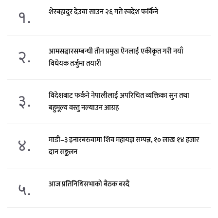
१.
शेरबहादुर देउवा साउन २६ गते स्वदेश फर्किने
२.
आमसञ्चारसम्बन्धी तीन प्रमुख ऐनलाई एकीकृत गरी नयाँ
विधेयक तर्जुमा तयारी
३.
विदेशबाट फर्कने नेपालीलाई अपरिचित व्यक्तिका सुन तथा
बहुमूल्य वस्तु नल्याउन आग्रह
४.
माडी–३ इनारबरुवामा शिव महायज्ञ सम्पन्न, १० लाख १४ हजार
दान सङ्कलन
५.
आज प्रतिनिधिसभाको बैठक बस्दै