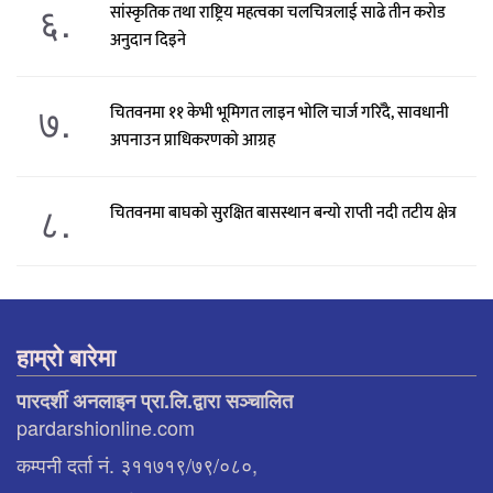
६.
सांस्कृतिक तथा राष्ट्रिय महत्वका चलचित्रलाई साढे तीन करोड
अनुदान दिइने
७.
चितवनमा ११ केभी भूमिगत लाइन भोलि चार्ज गरिँदै, सावधानी
अपनाउन प्राधिकरणको आग्रह
८.
चितवनमा बाघको सुरक्षित बासस्थान बन्यो राप्ती नदी तटीय क्षेत्र
हाम्रो बारेमा
पारदर्शी अनलाइन प्रा.लि.द्वारा सञ्चालित
pardarshionline.com
कम्पनी दर्ता नं. ३११७१९/७९/०८०,