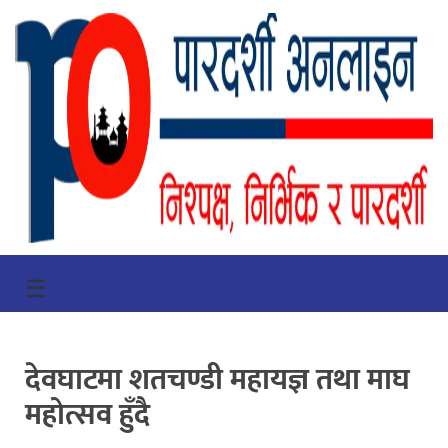
गृहपृष्ठ
☰
भिडियो
प्रमुख
देवघाटमा शतचण्डी महायज्ञ तथा माघ
खबर
महोत्सव हुँदै
समाचार