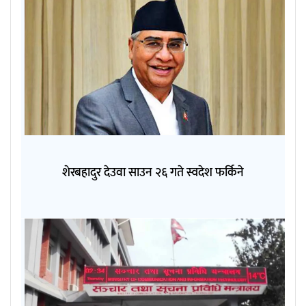
शेरबहादुर देउवा साउन २६ गते स्वदेश फर्किने