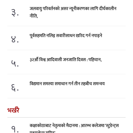
३.
जलवायु परिवर्तनको असर न्यूनीकरणका लागि दीर्घकालीन
नीति,
४.
पूर्वसहमति नलिइ सवारीसाधन खरिद गर्न नपाइने
५.
३२औँ विश्व आदिवासी जनजाति दिवस : पहिचान,
६.
विद्यमान समस्या समाधान गर्न तीन तहबीच समन्वय
भर्खरै
१.
कक्षाकोठाबाट नेतृत्वको मैदानमा : आरम्भ कलेजमा ‘स्टुडेन्ट्स