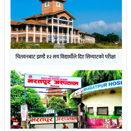
चितवनबाट झण्डै १२ सय विद्यार्थीले दिए सिम्याटको परीक्षा