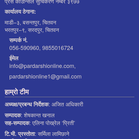
प्रेस काउन्सिल सुचिकरण नम्बर ३९७७
कार्यालय ठेगाना:
माडी–३, बसन्तपुर, चितवन
भरतपुर–९, सरदपुर, चितवन
सम्पर्क नं.
056-590960, 9855016724
ईमेल
info@pardarshionline.com,
pardarshionline1@gmail.com
हाम्रो टीम
: अजित अधिकारी
अध्यक्ष/प्रबन्ध निर्देशक
: शेषकान्त खनाल
सम्पादक
: एलिना पाेख्रेल ‘प्रिती’
सह-सम्पादक
: सर्मिला लामिछाने
टि.भी. प्रस्ताेता