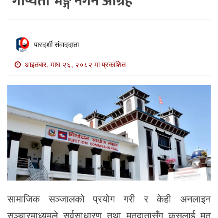
गोप्यता भङ्ग नगर्न आग्रह
खाेज
खबर
माडी
पारदर्शी संवाददाता
खबर
आइतबार, माघ २६, २०८२ मा प्रकाशित
विविध
सामाजिक सञ्जालको प्रयोग गरी र केही अनलाइन
सञ्चारमाध्यमले सर्वसाधारण तथा मतदातासँग कसलाई मत