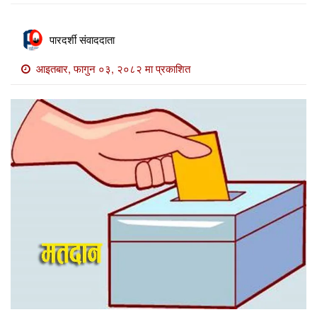
खाेज
खबर
पारदर्शी संवाददाता
माडी
आइतबार, फागुन ०३, २०८२ मा प्रकाशित
खबर
विविध