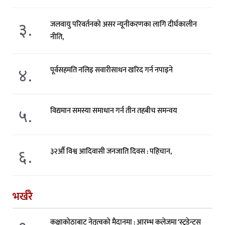
३.
जलवायु परिवर्तनको असर न्यूनीकरणका लागि दीर्घकालीन
नीति,
४.
पूर्वसहमति नलिइ सवारीसाधन खरिद गर्न नपाइने
५.
विद्यमान समस्या समाधान गर्न तीन तहबीच समन्वय
६.
३२औँ विश्व आदिवासी जनजाति दिवस : पहिचान,
भर्खरै
कक्षाकोठाबाट नेतृत्वको मैदानमा : आरम्भ कलेजमा ‘स्टुडेन्ट्स