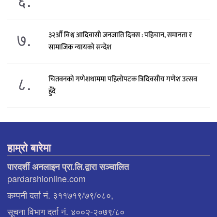
७.
३२औँ विश्व आदिवासी जनजाति दिवस : पहिचान, समानता र
सामाजिक न्यायको सन्देश
८.
चितवनको गणेशधाममा पहिलोपटक त्रिदिवसीय गणेश उत्सव
हुँदै
हाम्रो बारेमा
पारदर्शी अनलाइन प्रा.लि.द्वारा सञ्चालित
pardarshionline.com
कम्पनी दर्ता नं. ३११७१९/७९/०८०,
सूचना विभाग दर्ता नं. ४००२-२०७९/८०