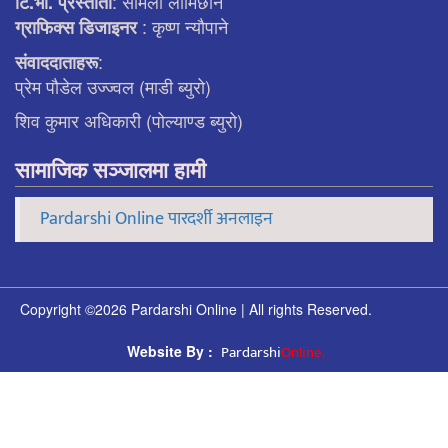
: सर्मिला लामिछाने
टि.भी. प्रस्ताेता
: कृष्ण न्याैपाने
ग्राफिक्स डिजाइनर
:
संवाददाताहरू
प्रेम पौडेल उज्ज्वल (माडी ब्युरो)
शिव कुमार अधिकारी (पोल्याण्ड ब्युरो)
सामाजिक सञ्जालमा हामी
Pardarshi Online पारदर्शी अनलाइन
Copyright ©2026 Pardarshi Online | All rights Reserved.
Pardarshi
Online.
Website By :