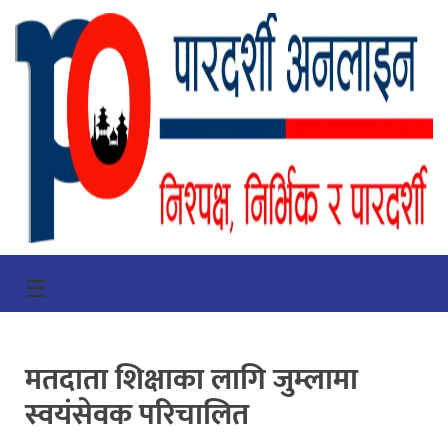
गृहपृष्ठ
☰
भिडियो
प्रमुख
मतदाता शिक्षाका लागि जुम्लामा
खबर
स्वयंसेवक परिचालित
समाचार