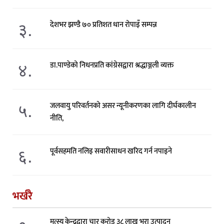
३.
देशभर झण्डै ७० प्रतिशत धान रोपाइँ सम्पन्न
४.
डा.पाण्डेको निधनप्रति कांग्रेसद्वारा श्रद्धाञ्जली व्यक्त
५.
जलवायु परिवर्तनको असर न्यूनीकरणका लागि दीर्घकालीन
नीति,
६.
पूर्वसहमति नलिइ सवारीसाधन खरिद गर्न नपाइने
भर्खरै
मत्स्य केन्द्रद्वारा चार करोड ३८ लाख भुरा उत्पादन