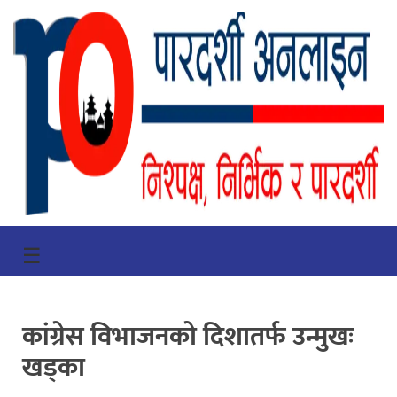
गृहपृष्ठ
☰
भिडियो
प्रमुख
कांग्रेस विभाजनको दिशातर्फ उन्मुखः
खबर
खड्का
समाचार