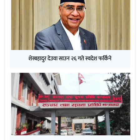
शेरबहादुर देउवा साउन २६ गते स्वदेश फर्किने