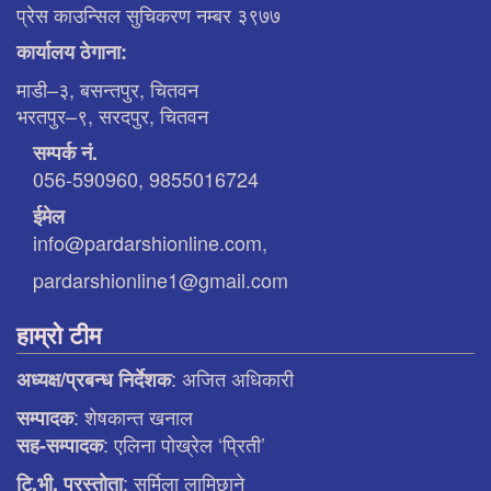
प्रेस काउन्सिल सुचिकरण नम्बर ३९७७
कार्यालय ठेगाना:
माडी–३, बसन्तपुर, चितवन
भरतपुर–९, सरदपुर, चितवन
सम्पर्क नं.
056-590960, 9855016724
ईमेल
info@pardarshionline.com,
pardarshionline1@gmail.com
हाम्रो टीम
: अजित अधिकारी
अध्यक्ष/प्रबन्ध निर्देशक
: शेषकान्त खनाल
सम्पादक
: एलिना पाेख्रेल ‘प्रिती’
सह-सम्पादक
: सर्मिला लामिछाने
टि.भी. प्रस्ताेता