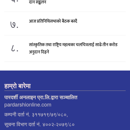
दान सङ्कलन
७.
आज प्रतिनिधिसभाको बैठक बस्दै
८.
सांस्कृतिक तथा राष्ट्रिय महत्वका चलचित्रलाई साढे तीन करोड
अनुदान दिइने
हाम्रो बारेमा
पारदर्शी अनलाइन प्रा.लि.द्वारा सञ्चालित
pardarshionline.com
कम्पनी दर्ता नं. ३११७१९/७९/०८०,
सूचना विभाग दर्ता नं. ४००२-२०७९/८०