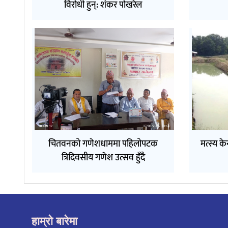
विरोधी हुन्: शंकर पोखरेल
चितवनको गणेशधाममा पहिलोपटक
मत्स्य के
त्रिदिवसीय गणेश उत्सव हुँदै
हाम्रो बारेमा