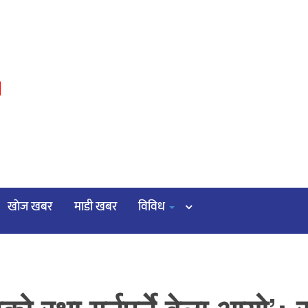
३
खाेज खबर
माडी खबर
विविध