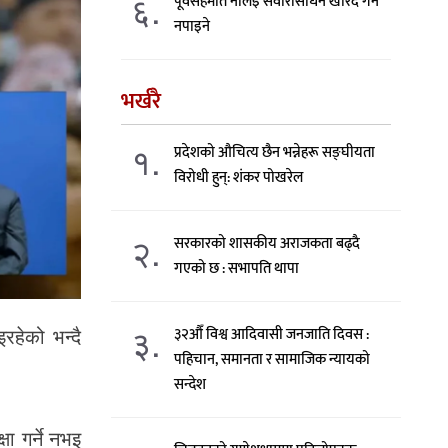
६.
पूर्वसहमति नलिइ सवारीसाधन खरिद गर्न
नपाइने
भर्खरै
१.
प्रदेशको औचित्य छैन भन्नेहरू सङ्घीयता
विरोधी हुन्: शंकर पोखरेल
२.
सरकारको शासकीय अराजकता बढ्दै
गएको छ : सभापति थापा
३.
रहेको भन्दै
३२औँ विश्व आदिवासी जनजाति दिवस :
पहिचान, समानता र सामाजिक न्यायको
सन्देश
ा गर्ने नभइ