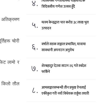
४.
चितवनको गणेशधाममा पहिलोपटक
त्रिदिवसीय गणेश उत्सव हुँदै
मा अतिक्रमण
५.
मत्स्य केन्द्रद्वारा चार करोड ३८ लाख भुरा
उत्पादन
र्तिहरू चोरी
६.
वर्षाले सडक सञ्जाल प्रभावित, यात्रामा
सावधानी अपनाउन अनुरोध
 फिट लामो र
७.
शेरबहादुर देउवा साउन २६ गते स्वदेश
फर्किने
९० किलो तौल
८.
आमसञ्चारसम्बन्धी तीन प्रमुख ऐनलाई
एकीकृत गरी नयाँ विधेयक तर्जुमा तयारी