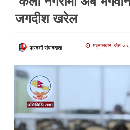
‘कला नगरीमा अब भगवानको र
खाेज
जगदीश खरेल
खबर
माडी
खबर
मङ्गलबार, जेठ ०५,
विविध
पारदर्शी संवाददाता