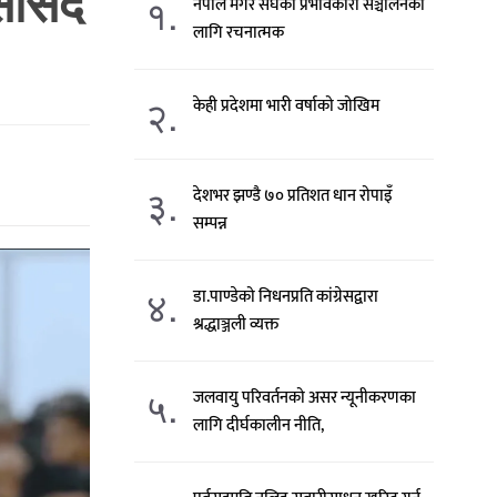
सांसद
१.
नेपाल मगर संघको प्रभावकारी सञ्चालनका
लागि रचनात्मक
२.
केही प्रदेशमा भारी वर्षाको जोखिम
३.
देशभर झण्डै ७० प्रतिशत धान रोपाइँ
सम्पन्न
४.
डा.पाण्डेको निधनप्रति कांग्रेसद्वारा
श्रद्धाञ्जली व्यक्त
५.
जलवायु परिवर्तनको असर न्यूनीकरणका
लागि दीर्घकालीन नीति,