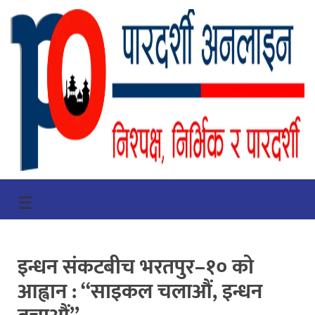
गृहपृष्ठ
☰
भिडियो
प्रमुख
इन्धन संकटबीच भरतपुर–१० को
खबर
आह्वान : “साइकल चलाऔं, इन्धन
समाचार