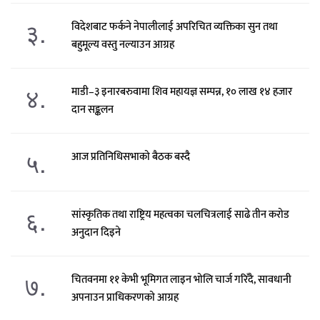
३.
विदेशबाट फर्कने नेपालीलाई अपरिचित व्यक्तिका सुन तथा
बहुमूल्य वस्तु नल्याउन आग्रह
४.
माडी–३ इनारबरुवामा शिव महायज्ञ सम्पन्न, १० लाख १४ हजार
दान सङ्कलन
५.
आज प्रतिनिधिसभाको बैठक बस्दै
६.
सांस्कृतिक तथा राष्ट्रिय महत्वका चलचित्रलाई साढे तीन करोड
अनुदान दिइने
७.
चितवनमा ११ केभी भूमिगत लाइन भोलि चार्ज गरिँदै, सावधानी
अपनाउन प्राधिकरणको आग्रह