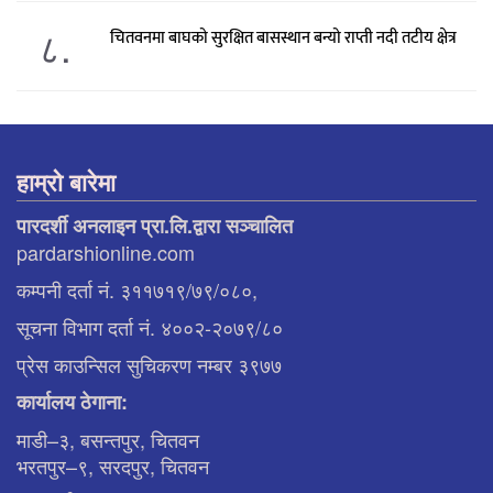
८.
चितवनमा बाघको सुरक्षित बासस्थान बन्यो राप्ती नदी तटीय क्षेत्र
हाम्रो बारेमा
पारदर्शी अनलाइन प्रा.लि.द्वारा सञ्चालित
pardarshionline.com
कम्पनी दर्ता नं. ३११७१९/७९/०८०,
सूचना विभाग दर्ता नं. ४००२-२०७९/८०
प्रेस काउन्सिल सुचिकरण नम्बर ३९७७
कार्यालय ठेगाना:
माडी–३, बसन्तपुर, चितवन
भरतपुर–९, सरदपुर, चितवन