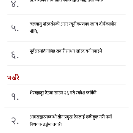
४.
डा.पाण्डेको निधनप्रति कांग्रेसद्वारा श्रद्धाञ्जली व्यक्त
५.
जलवायु परिवर्तनको असर न्यूनीकरणका लागि दीर्घकालीन
नीति,
६.
पूर्वसहमति नलिइ सवारीसाधन खरिद गर्न नपाइने
भर्खरै
१.
शेरबहादुर देउवा साउन २६ गते स्वदेश फर्किने
२.
आमसञ्चारसम्बन्धी तीन प्रमुख ऐनलाई एकीकृत गरी नयाँ
विधेयक तर्जुमा तयारी