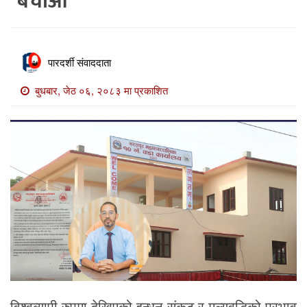
बचाऔं”
खाेज
खबर
माडी
पारदर्शी संवाददाता
खबर
बुधबार, जेठ ०६, २०८३ मा प्रकाशित
विविध
विश्वव्यापी रुपमा देखिएको इन्धन संकट र मूल्यवृद्धिको प्रभाव