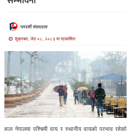
सम्भावना
खाेज
खबर
माडी
पारदर्शी संवाददाता
खबर
शुक्रबार, जेठ ०८, २०८३ मा प्रकाशित
विविध
हाल नेपालमा पश्चिमी वायु र स्थानीय वायुको प्रभाव रहेको