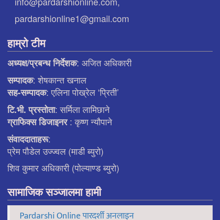
info@pardarshionline.com,
pardarshionline1@gmail.com
हाम्रो टीम
: अजित अधिकारी
अध्यक्ष/प्रबन्ध निर्देशक
: शेषकान्त खनाल
सम्पादक
: एलिना पाेख्रेल ‘प्रिती’
सह-सम्पादक
: सर्मिला लामिछाने
टि.भी. प्रस्ताेता
: कृष्ण न्याैपाने
ग्राफिक्स डिजाइनर
:
संवाददाताहरू
प्रेम पौडेल उज्ज्वल (माडी ब्युरो)
शिव कुमार अधिकारी (पोल्याण्ड ब्युरो)
सामाजिक सञ्जालमा हामी
Pardarshi Online पारदर्शी अनलाइन