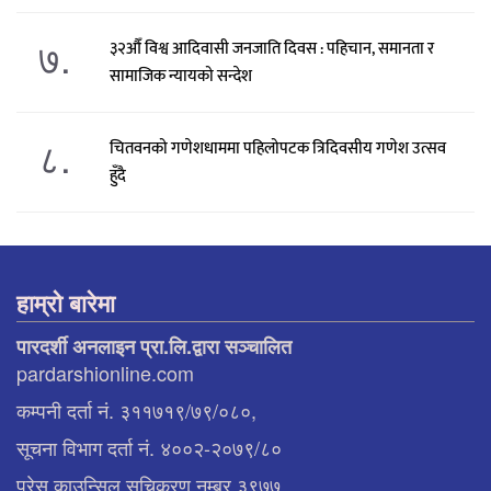
७.
३२औँ विश्व आदिवासी जनजाति दिवस : पहिचान, समानता र
सामाजिक न्यायको सन्देश
८.
चितवनको गणेशधाममा पहिलोपटक त्रिदिवसीय गणेश उत्सव
हुँदै
हाम्रो बारेमा
पारदर्शी अनलाइन प्रा.लि.द्वारा सञ्चालित
pardarshionline.com
कम्पनी दर्ता नं. ३११७१९/७९/०८०,
सूचना विभाग दर्ता नं. ४००२-२०७९/८०
प्रेस काउन्सिल सुचिकरण नम्बर ३९७७