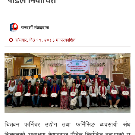
पौडेल निर्वाचित
खाेज
खबर
माडी
पारदर्शी संवाददाता
खबर
सोमबार, जेठ ११, २०८३ मा प्रकाशित
विविध
चितवन फर्निचर उद्योग तथा फर्निसिङ व्यवसायी संघ
चितवनको अध्यक्षमा केशवराज पौडेल निर्वाचित हुनुभएको छ