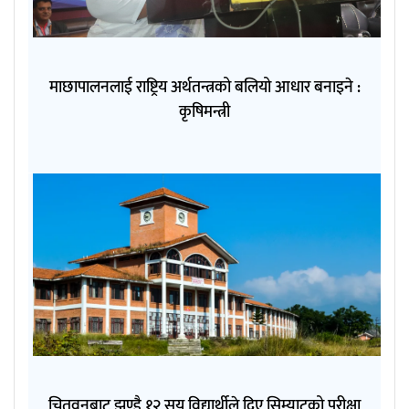
माछापालनलाई राष्ट्रिय अर्थतन्त्रको बलियो आधार बनाइने :
कृषिमन्त्री
चितवनबाट झण्डै १२ सय विद्यार्थीले दिए सिम्याटको परीक्षा