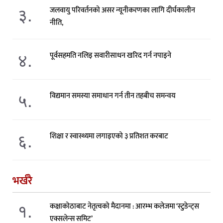
३.
जलवायु परिवर्तनको असर न्यूनीकरणका लागि दीर्घकालीन
नीति,
४.
पूर्वसहमति नलिइ सवारीसाधन खरिद गर्न नपाइने
५.
विद्यमान समस्या समाधान गर्न तीन तहबीच समन्वय
६.
शिक्षा र स्वास्थ्यमा लगाइएको ३ प्रतिशत करबाट
भर्खरै
१.
कक्षाकोठाबाट नेतृत्वको मैदानमा : आरम्भ कलेजमा ‘स्टुडेन्ट्स
एक्सलेन्स समिट’