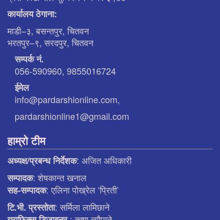
कार्यालय ठेगाना:
माडी–३, बसन्तपुर, चितवन
भरतपुर–९, सरदपुर, चितवन
सम्पर्क नं.
056-590960, 9855016724
ईमेल
info@pardarshionline.com,
pardarshionline1@gmail.com
हाम्रो टीम
: अजित अधिकारी
अध्यक्ष/प्रबन्ध निर्देशक
: शेषकान्त खनाल
सम्पादक
: एलिना पाेख्रेल ‘प्रिती’
सह-सम्पादक
: सर्मिला लामिछाने
टि.भी. प्रस्ताेता
: कृष्ण न्याैपाने
ग्राफिक्स डिजाइनर