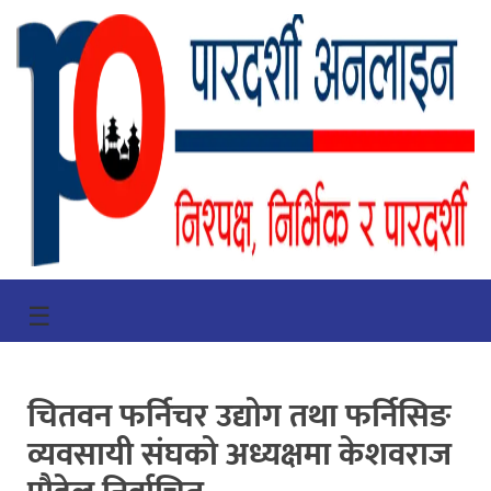
गृहपृष्ठ
☰
भिडियो
प्रमुख
चितवन फर्निचर उद्योग तथा फर्निसिङ
खबर
व्यवसायी संघको अध्यक्षमा केशवराज
समाचार