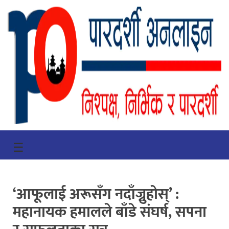
गृहपृष्ठ
☰
भिडियो
प्रमुख
‘आफूलाई अरूसँग नदाँज्नुहोस्’ :
खबर
महानायक हमालले बाँडे संघर्ष, सपना
समाचार