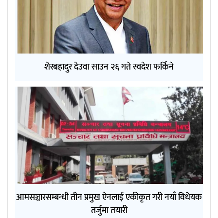
शेरबहादुर देउवा साउन २६ गते स्वदेश फर्किने
आमसञ्चारसम्बन्धी तीन प्रमुख ऐनलाई एकीकृत गरी नयाँ विधेयक
तर्जुमा तयारी