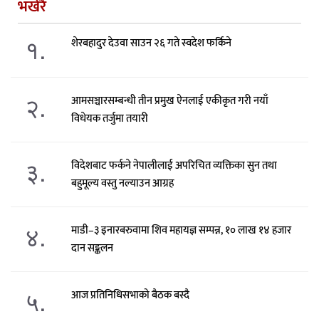
भर्खरै
१.
शेरबहादुर देउवा साउन २६ गते स्वदेश फर्किने
२.
आमसञ्चारसम्बन्धी तीन प्रमुख ऐनलाई एकीकृत गरी नयाँ
विधेयक तर्जुमा तयारी
३.
विदेशबाट फर्कने नेपालीलाई अपरिचित व्यक्तिका सुन तथा
बहुमूल्य वस्तु नल्याउन आग्रह
४.
माडी–३ इनारबरुवामा शिव महायज्ञ सम्पन्न, १० लाख १४ हजार
दान सङ्कलन
५.
आज प्रतिनिधिसभाको बैठक बस्दै