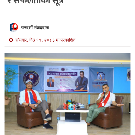
र सफलताका सूत्र
खाेज
खबर
माडी
पारदर्शी संवाददाता
खबर
सोमबार, जेठ ११, २०८३ मा प्रकाशित
विविध