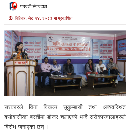
खाेज
पारदर्शी संवाददाता
खबर
बिहिबार, जेठ १४, २०८३ मा प्रकाशित
माडी
खबर
विविध
सरकारले विना विकल्प सुकुम्बासी तथा अव्यवस्थित
बसोबासीका बस्तीमा डोजर चलाएको भन्दै सरोकारवालाहरुले
विरोध जनाएका छन् ।