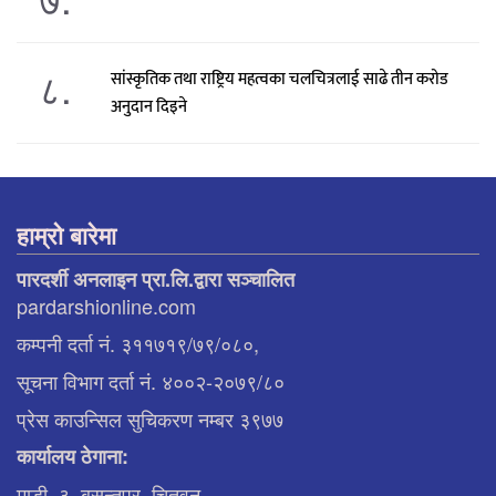
८.
सांस्कृतिक तथा राष्ट्रिय महत्वका चलचित्रलाई साढे तीन करोड
अनुदान दिइने
हाम्रो बारेमा
पारदर्शी अनलाइन प्रा.लि.द्वारा सञ्चालित
pardarshionline.com
कम्पनी दर्ता नं. ३११७१९/७९/०८०,
सूचना विभाग दर्ता नं. ४००२-२०७९/८०
प्रेस काउन्सिल सुचिकरण नम्बर ३९७७
कार्यालय ठेगाना:
माडी–३, बसन्तपुर, चितवन