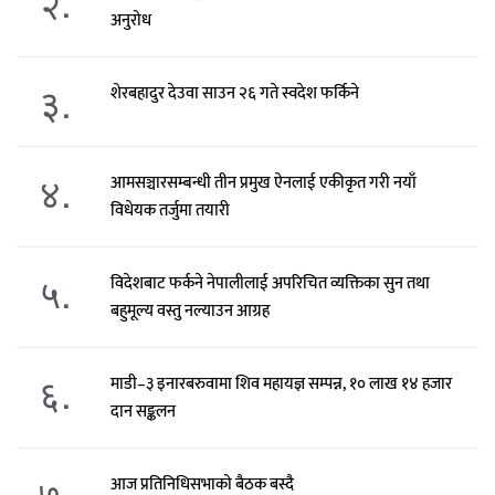
२.
अनुरोध
३.
शेरबहादुर देउवा साउन २६ गते स्वदेश फर्किने
४.
आमसञ्चारसम्बन्धी तीन प्रमुख ऐनलाई एकीकृत गरी नयाँ
विधेयक तर्जुमा तयारी
५.
विदेशबाट फर्कने नेपालीलाई अपरिचित व्यक्तिका सुन तथा
बहुमूल्य वस्तु नल्याउन आग्रह
६.
माडी–३ इनारबरुवामा शिव महायज्ञ सम्पन्न, १० लाख १४ हजार
दान सङ्कलन
७.
आज प्रतिनिधिसभाको बैठक बस्दै