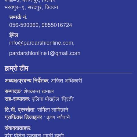
भरतपुर–९, सरदपुर, चितवन
सम्पर्क नं.
056-590960, 9855016724
ईमेल
info@pardarshionline.com,
pardarshionline1@gmail.com
हाम्रो टीम
: अजित अधिकारी
अध्यक्ष/प्रबन्ध निर्देशक
: शेषकान्त खनाल
सम्पादक
: एलिना पाेख्रेल ‘प्रिती’
सह-सम्पादक
: सर्मिला लामिछाने
टि.भी. प्रस्ताेता
: कृष्ण न्याैपाने
ग्राफिक्स डिजाइनर
:
संवाददाताहरू
प्रेम पौडेल उज्ज्वल (माडी ब्युरो)