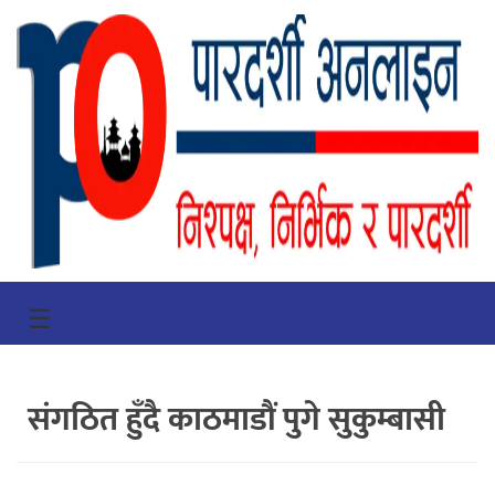
गृहपृष्ठ
☰
भिडियो
प्रमुख
संगठित हुँदै काठमाडौं पुगे सुकुम्बासी
खबर
समाचार