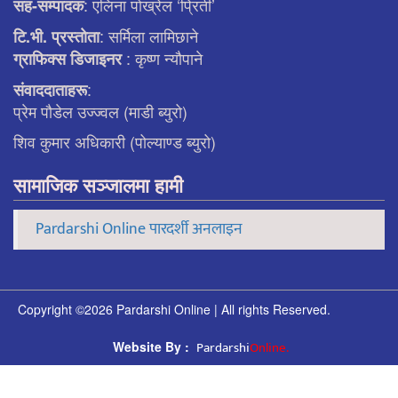
: एलिना पाेख्रेल ‘प्रिती’
सह-सम्पादक
: सर्मिला लामिछाने
टि.भी. प्रस्ताेता
: कृष्ण न्याैपाने
ग्राफिक्स डिजाइनर
:
संवाददाताहरू
प्रेम पौडेल उज्ज्वल (माडी ब्युरो)
शिव कुमार अधिकारी (पोल्याण्ड ब्युरो)
सामाजिक सञ्जालमा हामी
Pardarshi Online पारदर्शी अनलाइन
Copyright ©2026 Pardarshi Online | All rights Reserved.
Pardarshi
Online.
Website By :