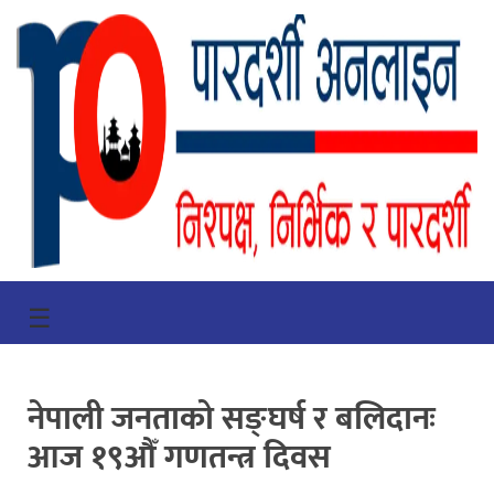
गृहपृष्ठ
☰
भिडियो
प्रमुख
नेपाली जनताको सङ्घर्ष र बलिदानः
खबर
आज १९औँ गणतन्त्र दिवस
समाचार