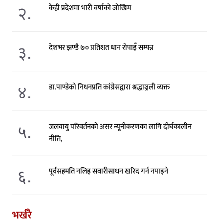
२.
केही प्रदेशमा भारी वर्षाको जोखिम
३.
देशभर झण्डै ७० प्रतिशत धान रोपाइँ सम्पन्न
४.
डा.पाण्डेको निधनप्रति कांग्रेसद्वारा श्रद्धाञ्जली व्यक्त
५.
जलवायु परिवर्तनको असर न्यूनीकरणका लागि दीर्घकालीन
नीति,
६.
पूर्वसहमति नलिइ सवारीसाधन खरिद गर्न नपाइने
भर्खरै