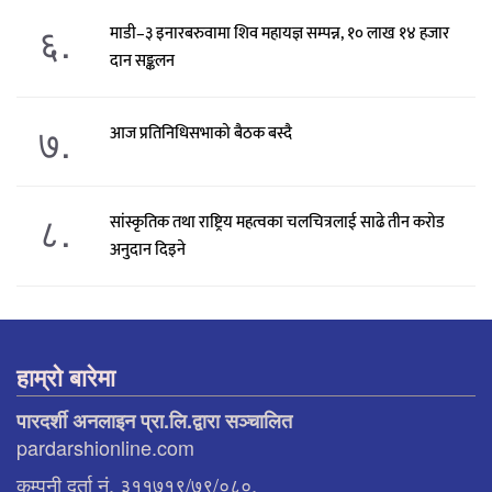
६.
माडी–३ इनारबरुवामा शिव महायज्ञ सम्पन्न, १० लाख १४ हजार
दान सङ्कलन
७.
आज प्रतिनिधिसभाको बैठक बस्दै
८.
सांस्कृतिक तथा राष्ट्रिय महत्वका चलचित्रलाई साढे तीन करोड
अनुदान दिइने
हाम्रो बारेमा
पारदर्शी अनलाइन प्रा.लि.द्वारा सञ्चालित
pardarshionline.com
कम्पनी दर्ता नं. ३११७१९/७९/०८०,