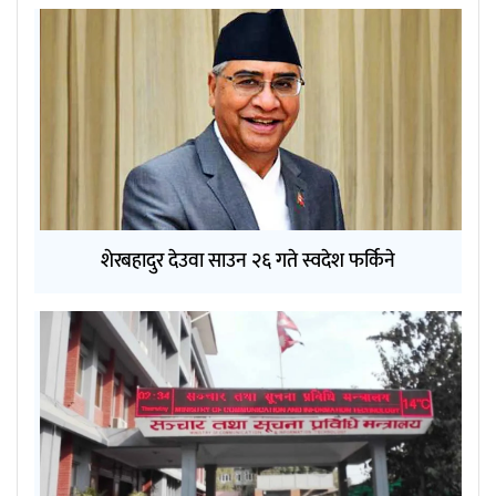
शेरबहादुर देउवा साउन २६ गते स्वदेश फर्किने