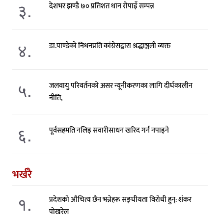
३.
देशभर झण्डै ७० प्रतिशत धान रोपाइँ सम्पन्न
४.
डा.पाण्डेको निधनप्रति कांग्रेसद्वारा श्रद्धाञ्जली व्यक्त
५.
जलवायु परिवर्तनको असर न्यूनीकरणका लागि दीर्घकालीन
नीति,
६.
पूर्वसहमति नलिइ सवारीसाधन खरिद गर्न नपाइने
भर्खरै
१.
प्रदेशको औचित्य छैन भन्नेहरू सङ्घीयता विरोधी हुन्: शंकर
पोखरेल