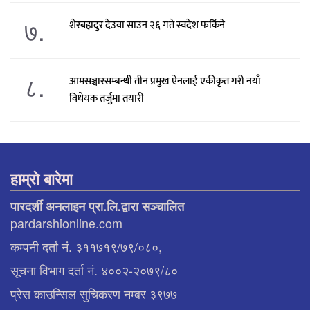
७.
शेरबहादुर देउवा साउन २६ गते स्वदेश फर्किने
८.
आमसञ्चारसम्बन्धी तीन प्रमुख ऐनलाई एकीकृत गरी नयाँ
विधेयक तर्जुमा तयारी
हाम्रो बारेमा
पारदर्शी अनलाइन प्रा.लि.द्वारा सञ्चालित
pardarshionline.com
कम्पनी दर्ता नं. ३११७१९/७९/०८०,
सूचना विभाग दर्ता नं. ४००२-२०७९/८०
प्रेस काउन्सिल सुचिकरण नम्बर ३९७७