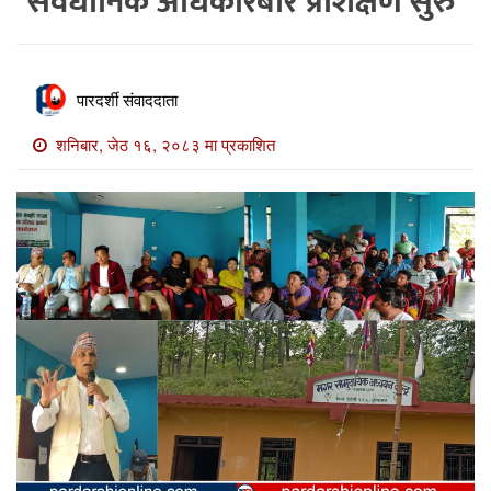
संवैधानिक अधिकारबारे प्रशिक्षण सुरु
खाेज
खबर
माडी
पारदर्शी संवाददाता
खबर
शनिबार, जेठ १६, २०८३ मा प्रकाशित
विविध