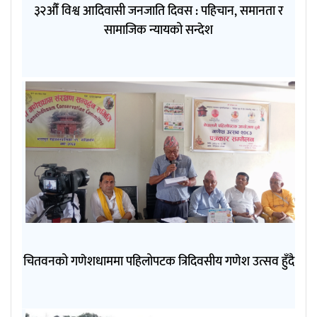
३२औँ विश्व आदिवासी जनजाति दिवस : पहिचान, समानता र
सामाजिक न्यायको सन्देश
चितवनको गणेशधाममा पहिलोपटक त्रिदिवसीय गणेश उत्सव हुँदै