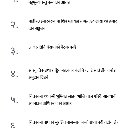
बहुमूल्य वस्तु नल्याउन आग्रह
२.
माडी–३ इनारबरुवामा शिव महायज्ञ सम्पन्न, १० लाख १४ हजार
दान सङ्कलन
३.
आज प्रतिनिधिसभाको बैठक बस्दै
४.
सांस्कृतिक तथा राष्ट्रिय महत्वका चलचित्रलाई साढे तीन करोड
अनुदान दिइने
५.
चितवनमा ११ केभी भूमिगत लाइन भोलि चार्ज गरिँदै, सावधानी
अपनाउन प्राधिकरणको आग्रह
६.
चितवनमा बाघको सुरक्षित बासस्थान बन्यो राप्ती नदी तटीय क्षेत्र