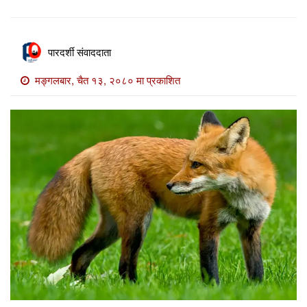
खाेज
खबर
पारदर्शी संवाददाता
माडी
खबर
मङ्गलबार, चैत १३, २०८० मा प्रकाशित
विविध