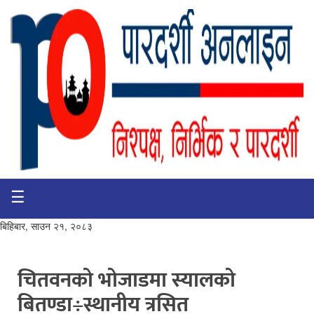
☰
गृहपृष्ठ
भिडियो
बिहिबार, साउन २१, २०८३
प्रमुख
खबर
चितवनको भोजाडमा स्यालको
बितण्डा÷स्थानीय त्रसित
समाचार