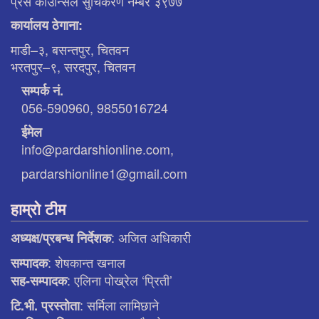
प्रेस काउन्सिल सुचिकरण नम्बर ३९७७
कार्यालय ठेगाना:
माडी–३, बसन्तपुर, चितवन
भरतपुर–९, सरदपुर, चितवन
सम्पर्क नं.
056-590960, 9855016724
ईमेल
info@pardarshionline.com,
pardarshionline1@gmail.com
हाम्रो टीम
: अजित अधिकारी
अध्यक्ष/प्रबन्ध निर्देशक
: शेषकान्त खनाल
सम्पादक
: एलिना पाेख्रेल ‘प्रिती’
सह-सम्पादक
: सर्मिला लामिछाने
टि.भी. प्रस्ताेता