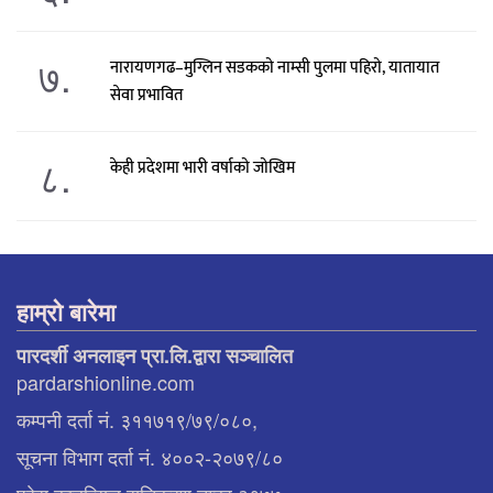
७.
नारायणगढ–मुग्लिन सडकको नाम्सी पुलमा पहिरो, यातायात
सेवा प्रभावित
८.
केही प्रदेशमा भारी वर्षाको जोखिम
हाम्रो बारेमा
पारदर्शी अनलाइन प्रा.लि.द्वारा सञ्चालित
pardarshionline.com
कम्पनी दर्ता नं. ३११७१९/७९/०८०,
सूचना विभाग दर्ता नं. ४००२-२०७९/८०