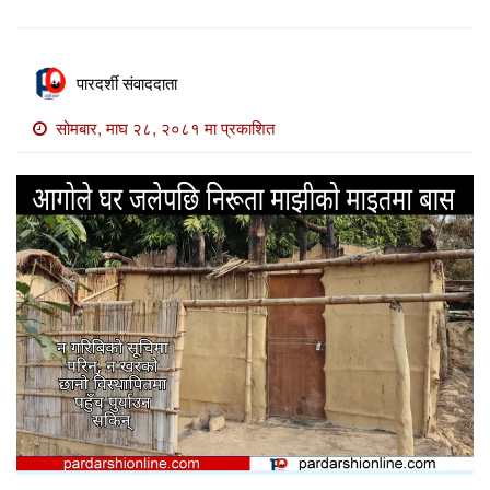
खाेज
खबर
पारदर्शी संवाददाता
माडी
खबर
सोमबार, माघ २८, २०८१ मा प्रकाशित
विविध