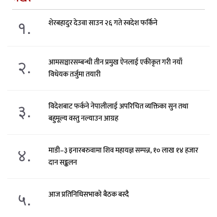
१.
शेरबहादुर देउवा साउन २६ गते स्वदेश फर्किने
२.
आमसञ्चारसम्बन्धी तीन प्रमुख ऐनलाई एकीकृत गरी नयाँ
विधेयक तर्जुमा तयारी
३.
विदेशबाट फर्कने नेपालीलाई अपरिचित व्यक्तिका सुन तथा
बहुमूल्य वस्तु नल्याउन आग्रह
४.
माडी–३ इनारबरुवामा शिव महायज्ञ सम्पन्न, १० लाख १४ हजार
दान सङ्कलन
५.
आज प्रतिनिधिसभाको बैठक बस्दै