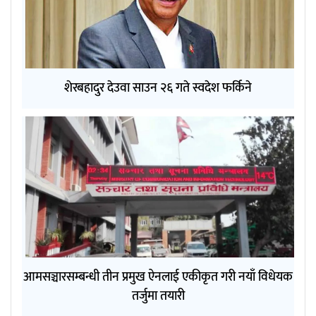
शेरबहादुर देउवा साउन २६ गते स्वदेश फर्किने
आमसञ्चारसम्बन्धी तीन प्रमुख ऐनलाई एकीकृत गरी नयाँ विधेयक
तर्जुमा तयारी