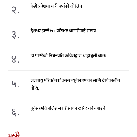
२.
केही प्रदेशमा भारी वर्षाको जोखिम
३.
देशभर झण्डै ७० प्रतिशत धान रोपाइँ सम्पन्न
४.
डा.पाण्डेको निधनप्रति कांग्रेसद्वारा श्रद्धाञ्जली व्यक्त
५.
जलवायु परिवर्तनको असर न्यूनीकरणका लागि दीर्घकालीन
नीति,
६.
पूर्वसहमति नलिइ सवारीसाधन खरिद गर्न नपाइने
भर्खरै