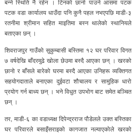
बन्ने स्थिति नै रहेन । टिनकाे छानाे पाउने आसमा पटक
पटक वडा कार्यालय धाउँदा पनि कुनै पहल नभएपछि माडी-३
रतनीमा श्रीमान सहित माइतिमा बस्न थालेकाे स्थानियले
बताएका छन् ।
शिवराजपुर गाउँकाे सुकुम्बासी बस्तिमा १२ घर परिवार विगत
७ वर्षदेखि बाँदरमुढे खाेला छेउमा बस्दै आएका छन् । खरकाे
छानाे र बाँसले बारेकाे घरमा बस्दै आएका उनिहरू व्यक्तिगत
सहयाेगदाताले बनाएका दुईवटा शाैचालय र सामुहिक धाराे
प्रयाेग गर्न बाध्य छन् । भने विधुत उपभाेग बाट समेत बञ्चित
छन् ।
तर, माडी-६ का वडाध्यक्ष दिपेन्द्रराज पाैडेलले उक्त बस्तिका
घर परिवारले बसाइँसराइकाे कागजात नल्याएकाेले खरकाे