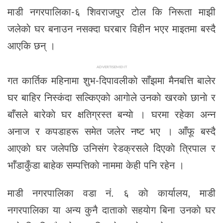
माडी नगरपालिका-६ शिवराजपुर टाेल कि निरूता माझी
जलेकाे घर बनाउन नसक्दा घरबार विहीन भएर माइतमा बस्दै
आएकि छन् ।
ADVERTISEMENT
गत कार्तिक महिनामा शुभ-दिपावलीकाे साँझमा मैनबत्ति बालेर
घर बाहिर निस्कंदा सल्किएकाे आगाेले उनकाे खरकाे छानाे र
बाँसले बारेकाे घर क्षतिग्रस्त बन्याे । घरमा रहेका अन्न
अनाज र कपडाहरू समेत जलेर नष्ट भए । आँफू बस्दै
आएकाे घर जलेपछि उनिसंग रेडक्रसले दिएकाे त्रिपाल र
भाँडाकुँडा बाहेक सम्पत्तिकाे नाममा केही पनि रहेन ।
माडी नगरपालिका वडा नं. ६ काे कार्यालय, माडी
नगरपालिका या अन्य कुनै दाताकाे सहयाेग बिना उनकाे घर