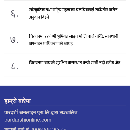
६.
सांस्कृतिक तथा राष्ट्रिय महत्वका चलचित्रलाई साढे तीन करोड
अनुदान दिइने
७.
चितवनमा ११ केभी भूमिगत लाइन भोलि चार्ज गरिँदै, सावधानी
अपनाउन प्राधिकरणको आग्रह
८.
चितवनमा बाघको सुरक्षित बासस्थान बन्यो राप्ती नदी तटीय क्षेत्र
हाम्रो बारेमा
पारदर्शी अनलाइन प्रा.लि.द्वारा सञ्चालित
pardarshionline.com
कम्पनी दर्ता नं. ३११७१९/७९/०८०,