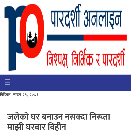
☰
गृहपृष्ठ
भिडियो
बिहिबार, साउन २१, २०८३
प्रमुख
खबर
जलेकाे घर बनाउन नसक्दा निरूता
माझी घरबार विहीन
समाचार