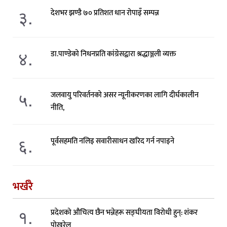
३.
देशभर झण्डै ७० प्रतिशत धान रोपाइँ सम्पन्न
४.
डा.पाण्डेको निधनप्रति कांग्रेसद्वारा श्रद्धाञ्जली व्यक्त
५.
जलवायु परिवर्तनको असर न्यूनीकरणका लागि दीर्घकालीन
नीति,
६.
पूर्वसहमति नलिइ सवारीसाधन खरिद गर्न नपाइने
भर्खरै
१.
प्रदेशको औचित्य छैन भन्नेहरू सङ्घीयता विरोधी हुन्: शंकर
पोखरेल