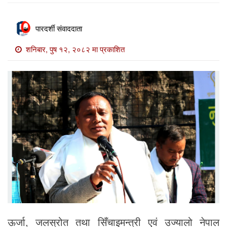
खाेज
खबर
पारदर्शी संवाददाता
माडी
शनिबार, पुष १२, २०८२ मा प्रकाशित
खबर
विविध
ऊर्जा, जलस्रोत तथा सिँचाइमन्त्री एवं उज्यालो नेपाल