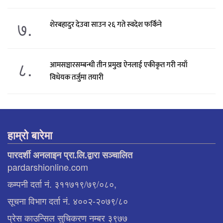
७.
शेरबहादुर देउवा साउन २६ गते स्वदेश फर्किने
८.
आमसञ्चारसम्बन्धी तीन प्रमुख ऐनलाई एकीकृत गरी नयाँ
विधेयक तर्जुमा तयारी
हाम्रो बारेमा
पारदर्शी अनलाइन प्रा.लि.द्वारा सञ्चालित
pardarshionline.com
कम्पनी दर्ता नं. ३११७१९/७९/०८०,
सूचना विभाग दर्ता नं. ४००२-२०७९/८०
प्रेस काउन्सिल सुचिकरण नम्बर ३९७७