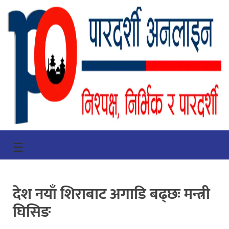
गृहपृष्ठ
☰
भिडियो
प्रमुख
देश नयाँ शिराबाट अगाडि बढ्छः मन्त्री
खबर
घिसिङ
समाचार