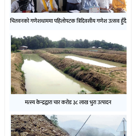
चितवनको गणेशधाममा पहिलोपटक त्रिदिवसीय गणेश उत्सव हुँदै
मत्स्य केन्द्रद्वारा चार करोड ३८ लाख भुरा उत्पादन