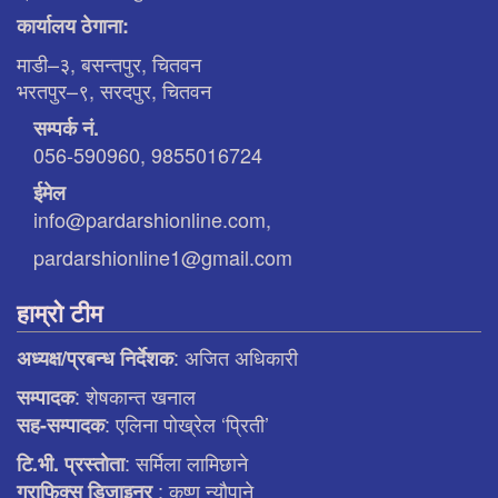
कार्यालय ठेगाना:
माडी–३, बसन्तपुर, चितवन
भरतपुर–९, सरदपुर, चितवन
सम्पर्क नं.
056-590960, 9855016724
ईमेल
info@pardarshionline.com,
pardarshionline1@gmail.com
हाम्रो टीम
: अजित अधिकारी
अध्यक्ष/प्रबन्ध निर्देशक
: शेषकान्त खनाल
सम्पादक
: एलिना पाेख्रेल ‘प्रिती’
सह-सम्पादक
: सर्मिला लामिछाने
टि.भी. प्रस्ताेता
: कृष्ण न्याैपाने
ग्राफिक्स डिजाइनर