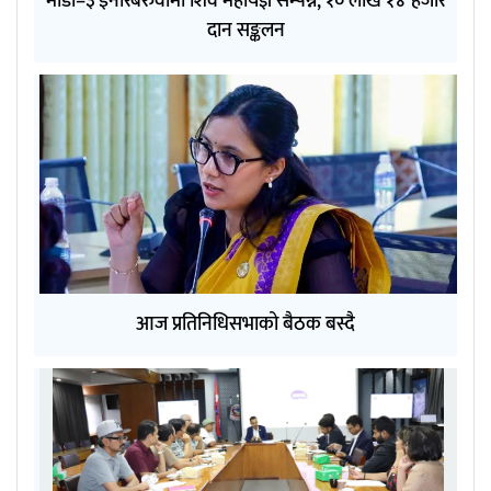
माडी–३ इनारबरुवामा शिव महायज्ञ सम्पन्न, १० लाख १४ हजार
दान सङ्कलन
आज प्रतिनिधिसभाको बैठक बस्दै