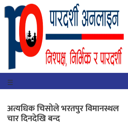
गृहपृष्ठ
☰
भिडियो
प्रमुख
अत्यधिक चिसोले भरतपुर विमानस्थल
खबर
चार दिनदेखि बन्द
समाचार