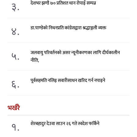
३.
देशभर झण्डै ७० प्रतिशत धान रोपाइँ सम्पन्न
४.
डा.पाण्डेको निधनप्रति कांग्रेसद्वारा श्रद्धाञ्जली व्यक्त
५.
जलवायु परिवर्तनको असर न्यूनीकरणका लागि दीर्घकालीन
नीति,
६.
पूर्वसहमति नलिइ सवारीसाधन खरिद गर्न नपाइने
भर्खरै
१.
शेरबहादुर देउवा साउन २६ गते स्वदेश फर्किने