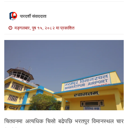
खाेज
खबर
पारदर्शी संवाददाता
माडी
मङ्गलबार, पुष १५, २०८२ मा प्रकाशित
खबर
विविध
चितवनमा अत्यधिक चिसो बढेपछि भरतपुर विमानस्थल चार