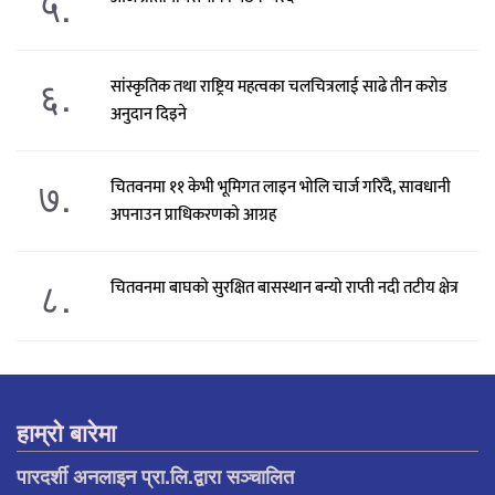
५.
६.
सांस्कृतिक तथा राष्ट्रिय महत्वका चलचित्रलाई साढे तीन करोड
अनुदान दिइने
७.
चितवनमा ११ केभी भूमिगत लाइन भोलि चार्ज गरिँदै, सावधानी
अपनाउन प्राधिकरणको आग्रह
८.
चितवनमा बाघको सुरक्षित बासस्थान बन्यो राप्ती नदी तटीय क्षेत्र
हाम्रो बारेमा
पारदर्शी अनलाइन प्रा.लि.द्वारा सञ्चालित