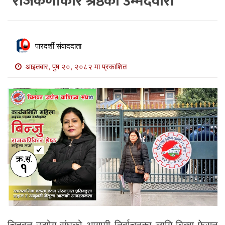
राजकर्णीकार श्रेष्ठको उम्मेदवारी
खाेज
खबर
माडी
पारदर्शी संवाददाता
खबर
आइतबार, पुष २०, २०८२ मा प्रकाशित
विविध
चितवन उद्योग संघको आगामी निर्वाचनका लागि बिक्यु फेसन