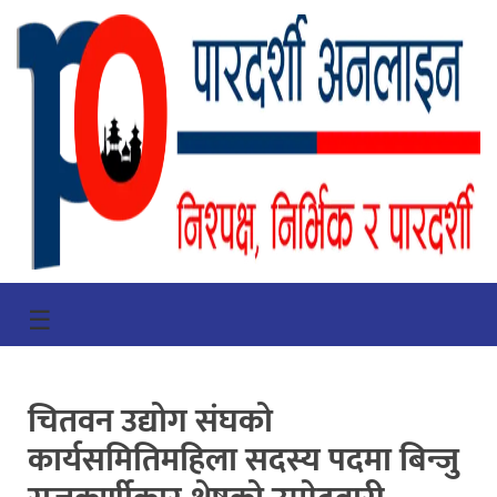
गृहपृष्ठ
☰
भिडियो
प्रमुख
चितवन उद्योग संघको
खबर
कार्यसमितिमहिला सदस्य पदमा बिन्जु
समाचार