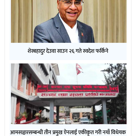
शेरबहादुर देउवा साउन २६ गते स्वदेश फर्किने
आमसञ्चारसम्बन्धी तीन प्रमुख ऐनलाई एकीकृत गरी नयाँ विधेयक