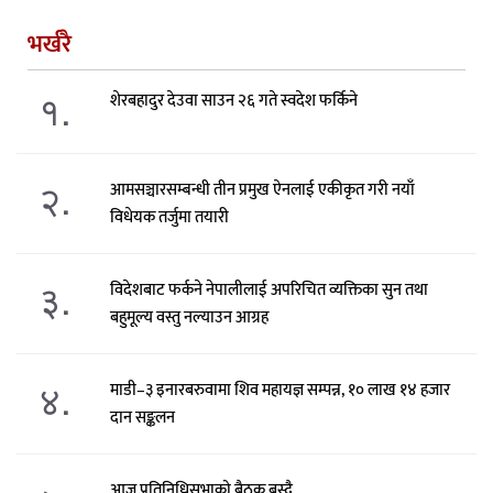
भर्खरै
१.
शेरबहादुर देउवा साउन २६ गते स्वदेश फर्किने
२.
आमसञ्चारसम्बन्धी तीन प्रमुख ऐनलाई एकीकृत गरी नयाँ
विधेयक तर्जुमा तयारी
३.
विदेशबाट फर्कने नेपालीलाई अपरिचित व्यक्तिका सुन तथा
बहुमूल्य वस्तु नल्याउन आग्रह
४.
माडी–३ इनारबरुवामा शिव महायज्ञ सम्पन्न, १० लाख १४ हजार
दान सङ्कलन
आज प्रतिनिधिसभाको बैठक बस्दै