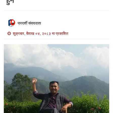
हुने
खाेज
खबर
माडी
पारदर्शी संवाददाता
खबर
शुक्रबार, बैशाख ०४, २०८३ मा प्रकाशित
विविध