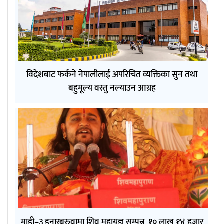
विदेशबाट फर्कने नेपालीलाई अपरिचित व्यक्तिका सुन तथा
बहुमूल्य वस्तु नल्याउन आग्रह
माडी–३ इनारबरुवामा शिव महायज्ञ सम्पन्न, १० लाख १४ हजार