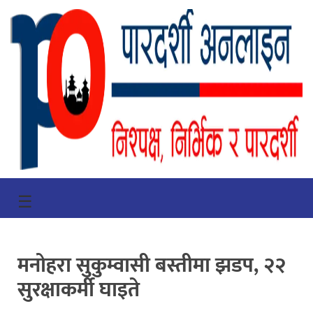
गृहपृष्ठ
☰
भिडियो
प्रमुख
मनोहरा सुकुम्वासी बस्तीमा झडप, २२
खबर
सुरक्षाकर्मी घाइते
समाचार