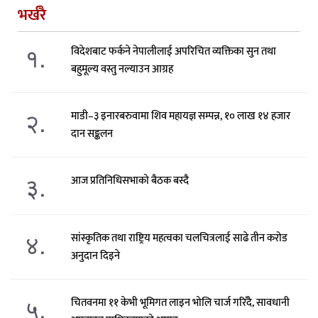
भर्खरै
१.
विदेशबाट फर्कने नेपालीलाई अपरिचित व्यक्तिका सुन तथा
बहुमूल्य वस्तु नल्याउन आग्रह
२.
माडी–३ इनारबरुवामा शिव महायज्ञ सम्पन्न, १० लाख १४ हजार
दान सङ्कलन
३.
आज प्रतिनिधिसभाको बैठक बस्दै
४.
सांस्कृतिक तथा राष्ट्रिय महत्वका चलचित्रलाई साढे तीन करोड
अनुदान दिइने
५.
चितवनमा ११ केभी भूमिगत लाइन भोलि चार्ज गरिँदै, सावधानी