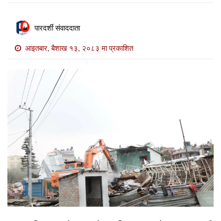
खाेज
खबर
पारदर्शी संवाददाता
माडी
आइतबार, बैशाख १३, २०८३ मा प्रकाशित
खबर
विविध