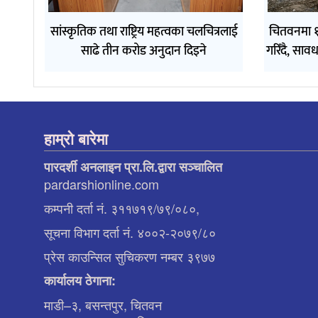
सांस्कृतिक तथा राष्ट्रिय महत्वका चलचित्रलाई
चितवनमा १
साढे तीन करोड अनुदान दिइने
गरिँदै, सा
हाम्रो बारेमा
पारदर्शी अनलाइन प्रा.लि.द्वारा सञ्चालित
pardarshionline.com
कम्पनी दर्ता नं. ३११७१९/७९/०८०,
सूचना विभाग दर्ता नं. ४००२-२०७९/८०
प्रेस काउन्सिल सुचिकरण नम्बर ३९७७
कार्यालय ठेगाना:
माडी–३, बसन्तपुर, चितवन