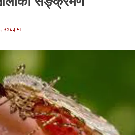
 औलोको सङ्क्रमण
, २०८३ मा