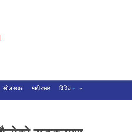
३
खाेज खबर
माडी खबर
विविध