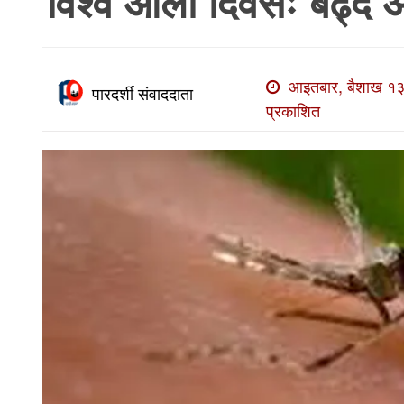
विश्व औलो दिवसः बढ्दै
खाेज
खबर
माडी
आइतबार, बैशाख १३
पारदर्शी संवाददाता
खबर
प्रकाशित
विविध