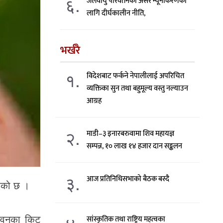
६.
जलवायु परिवर्तनको असर न्यूनीकरणका
लागि दीर्घकालीन नीति,
भर्खरै
१.
विदेशबाट फर्कने नेपालीलाई अपरिचित
व्यक्तिका सुन तथा बहुमूल्य वस्तु नल्याउन
आग्रह
२.
माडी–३ इनारबरुवामा शिव महायज्ञ
सम्पन्न, १० लाख १४ हजार दान सङ्कलन
३.
आज प्रतिनिधिसभाको बैठक बस्दै
िएको छ ।
ितवनका किट
सांस्कृतिक तथा राष्ट्रिय महत्वका