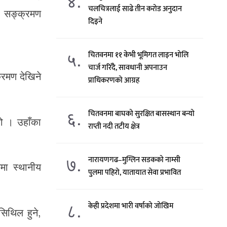
४.
चलचित्रलाई साढे तीन करोड अनुदान
ो सङ्क्रमण
दिइने
५.
चितवनमा ११ केभी भूमिगत लाइन भोलि
चार्ज गरिँदै, सावधानी अपनाउन
्रमण देखिने
प्राधिकरणको आग्रह
६.
चितवनमा बाघको सुरक्षित बासस्थान बन्यो
ो । उहाँका
राप्ती नदी तटीय क्षेत्र
७.
नारायणगढ–मुग्लिन सडकको नाम्सी
मा स्थानीय
पुलमा पहिरो, यातायात सेवा प्रभावित
८.
केही प्रदेशमा भारी वर्षाको जोखिम
सिथिल हुने,