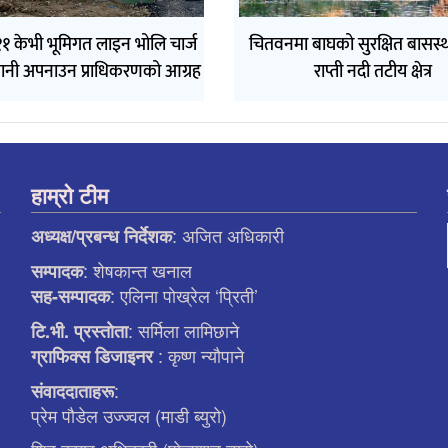
१ केभी भूमिगत लाइन भोलि चार्ज
चितवनमा बाघको सुरक्षित बासस्थ
वधानी अपनाउन प्राधिकरणको आग्रह
राप्ती नदी तटीय क्षेत्र
हाम्रो टीम
: अजित अधिकारी
अध्यक्ष/प्रबन्ध निर्देशक
: शेषकान्त खनाल
सम्पादक
: एलिना पाेख्रेल ‘प्रिती’
सह-सम्पादक
: सर्मिला लामिछाने
टि.भी. प्रस्ताेता
: कृष्ण न्याैपाने
ग्राफिक्स डिजाइनर
:
संवाददाताहरू
प्रेम पौडेल उज्ज्वल (माडी ब्युरो)