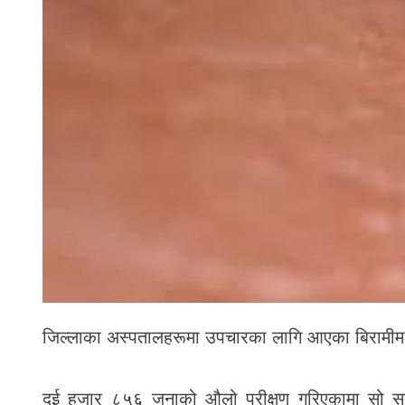
जिल्लाका अस्पतालहरूमा उपचारका लागि आएका बिरामीमध
दुई हजार ८५६ जनाको औलो परीक्षण गरिएकामा सो सङ्