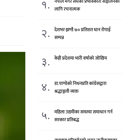
१.
नेपाल मगर संघको प्रभावकारी सञ्चालनका
लागि रचनात्मक
२.
देशभर झण्डै ७० प्रतिशत धान रोपाइँ
सम्पन्न
३.
केही प्रदेशमा भारी वर्षाको जोखिम
४.
डा.पाण्डेको निधनप्रति कांग्रेसद्वारा
श्रद्धाञ्जली व्यक्त
५.
महिला उद्यमीका समस्या समाधान गर्न
सरकार प्रतिबद्ध