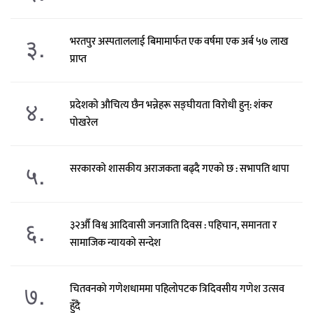
३.
भरतपुर अस्पताललाई बिमामार्फत एक वर्षमा एक अर्ब ५७ लाख
प्राप्त
४.
प्रदेशको औचित्य छैन भन्नेहरू सङ्घीयता विरोधी हुन्: शंकर
पोखरेल
५.
सरकारको शासकीय अराजकता बढ्दै गएको छ : सभापति थापा
६.
३२औँ विश्व आदिवासी जनजाति दिवस : पहिचान, समानता र
सामाजिक न्यायको सन्देश
७.
चितवनको गणेशधाममा पहिलोपटक त्रिदिवसीय गणेश उत्सव
हुँदै