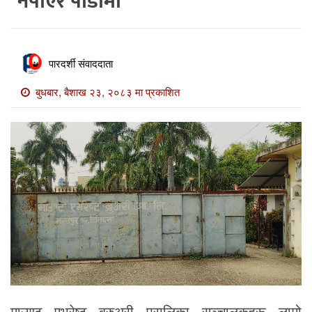
नपाएर पीडामा
खाेज
खबर
माडी
पारदर्शी संवाददाता
खबर
बुधबार, बैशाख २३, २०८३ मा प्रकाशित
विविध
माउण्ट एभरेष्ट ब्रुअरी प्रालिका सञ्चालकहरू लामो