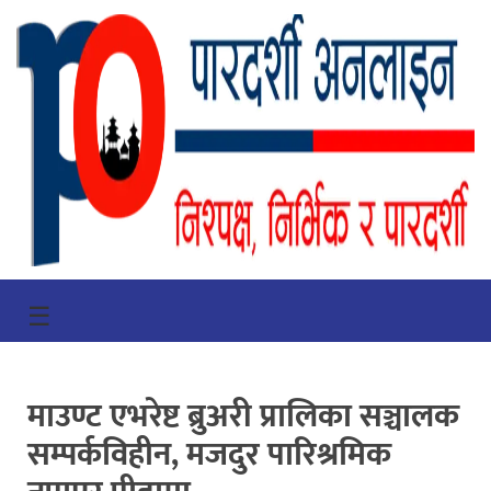
गृहपृष्ठ
☰
भिडियो
प्रमुख
माउण्ट एभरेष्ट ब्रुअरी प्रालिका सञ्चालक
खबर
सम्पर्कविहीन, मजदुर पारिश्रमिक
समाचार