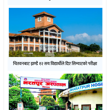
चितवनबाट झण्डै १२ सय विद्यार्थीले दिए सिम्याटको परीक्षा