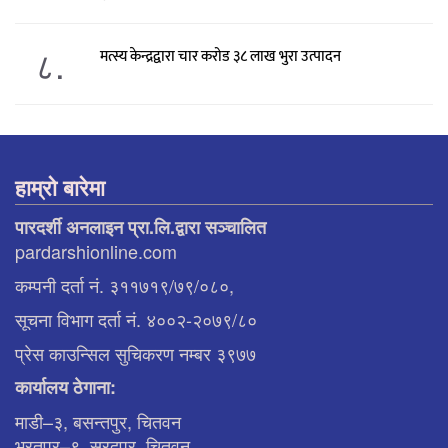
८.
मत्स्य केन्द्रद्वारा चार करोड ३८ लाख भुरा उत्पादन
हाम्रो बारेमा
पारदर्शी अनलाइन प्रा.लि.द्वारा सञ्चालित
pardarshionline.com
कम्पनी दर्ता नं. ३११७१९/७९/०८०,
सूचना विभाग दर्ता नं. ४००२-२०७९/८०
प्रेस काउन्सिल सुचिकरण नम्बर ३९७७
कार्यालय ठेगाना:
माडी–३, बसन्तपुर, चितवन
भरतपुर–९, सरदपुर, चितवन