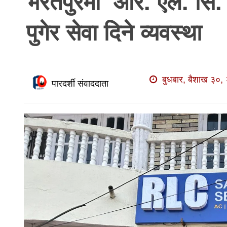
भरतपुरमा ‘आर. एल. सि. 
खाेज
पुगेर सेवा दिने व्यवस्था
खबर
माडी
खबर
बुधबार, बैशाख ३०, 
विविध
पारदर्शी संवाददाता