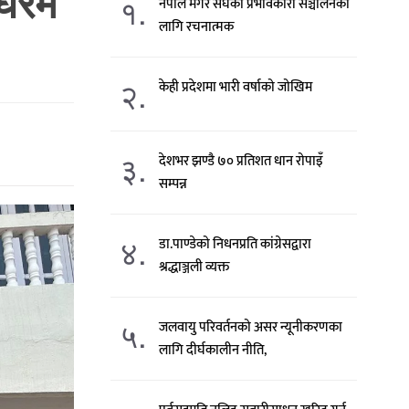
घरमै
१.
नेपाल मगर संघको प्रभावकारी सञ्चालनका
लागि रचनात्मक
२.
केही प्रदेशमा भारी वर्षाको जोखिम
३.
देशभर झण्डै ७० प्रतिशत धान रोपाइँ
सम्पन्न
४.
डा.पाण्डेको निधनप्रति कांग्रेसद्वारा
श्रद्धाञ्जली व्यक्त
५.
जलवायु परिवर्तनको असर न्यूनीकरणका
लागि दीर्घकालीन नीति,