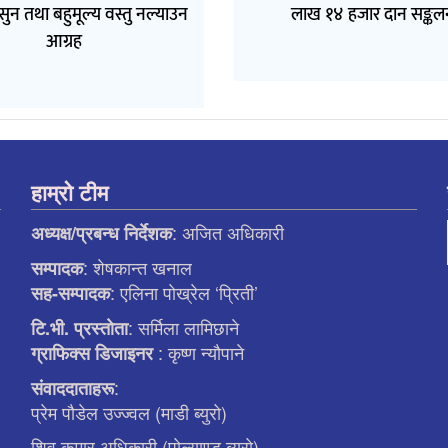
 सुन तथा बहुमूल्य वस्तु नल्याउन
लाख १४ हजार दान सङ्कल
आग्रह
हाम्रो टीम
: अजित अधिकारी
अध्यक्ष/प्रबन्ध निर्देशक
: शेषकान्त खनाल
सम्पादक
: एलिना पाेख्रेल ‘प्रिती’
सह-सम्पादक
: सर्मिला लामिछाने
टि.भी. प्रस्ताेता
: कृष्ण न्याैपाने
ग्राफिक्स डिजाइनर
:
संवाददाताहरू
प्रेम पौडेल उज्ज्वल (माडी ब्युरो)
शिव कुमार अधिकारी (पोल्याण्ड ब्युरो)