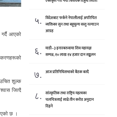
एकीकृत गरी नयाँ विधेयक तर्जुमा तयारी
५.
विदेशबाट फर्कने नेपालीलाई अपरिचित
व्यक्तिका सुन तथा बहुमूल्य वस्तु नल्याउन
आग्रह
 गर्दै आएको
६.
माडी–३ इनारबरुवामा शिव महायज्ञ
सम्पन्न, १० लाख १४ हजार दान सङ्कलन
उपकरणहरूको
७.
आज प्रतिनिधिसभाको बैठक बस्दै
 उचित शुल्क
्वास जित्दै
८.
सांस्कृतिक तथा राष्ट्रिय महत्वका
चलचित्रलाई साढे तीन करोड अनुदान
दिइने
नाएको छ ।