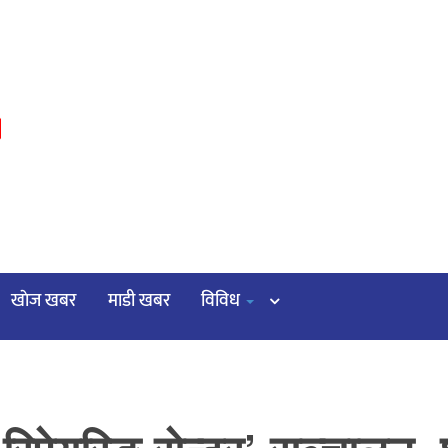
३
खाेज खबर
माडी खबर
विविध