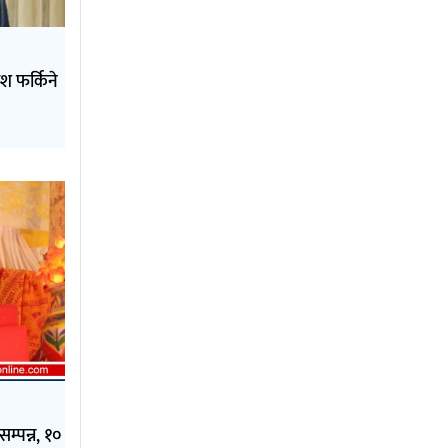
ेश फर्किने
म्पन्न, १०