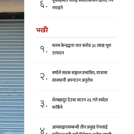
६.
पूर्वसहमति नलिइ सवारीसाधन खरिद गर्न
नपाइने
भर्खरै
१.
मत्स्य केन्द्रद्वारा चार करोड ३८ लाख भुरा
उत्पादन
२.
वर्षाले सडक सञ्जाल प्रभावित, यात्रामा
सावधानी अपनाउन अनुरोध
३.
शेरबहादुर देउवा साउन २६ गते स्वदेश
फर्किने
४.
आमसञ्चारसम्बन्धी तीन प्रमुख ऐनलाई