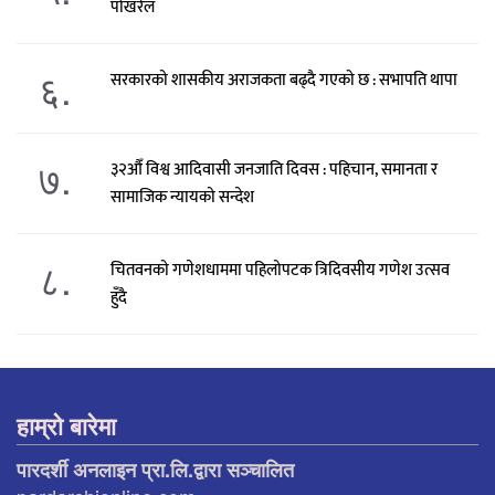
पोखरेल
६.
सरकारको शासकीय अराजकता बढ्दै गएको छ : सभापति थापा
७.
३२औँ विश्व आदिवासी जनजाति दिवस : पहिचान, समानता र
सामाजिक न्यायको सन्देश
८.
चितवनको गणेशधाममा पहिलोपटक त्रिदिवसीय गणेश उत्सव
हुँदै
हाम्रो बारेमा
पारदर्शी अनलाइन प्रा.लि.द्वारा सञ्चालित