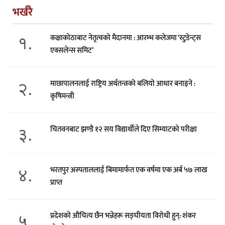
भर्खरै
१.
कक्षाकोठाबाट नेतृत्वको मैदानमा : आरम्भ कलेजमा ‘स्टुडेन्ट्स
एक्सलेन्स समिट’
२.
माछापालनलाई राष्ट्रिय अर्थतन्त्रको बलियो आधार बनाइने :
कृषिमन्त्री
३.
चितवनबाट झण्डै १२ सय विद्यार्थीले दिए सिम्याटको परीक्षा
४.
भरतपुर अस्पताललाई बिमामार्फत एक वर्षमा एक अर्ब ५७ लाख
प्राप्त
५.
प्रदेशको औचित्य छैन भन्नेहरू सङ्घीयता विरोधी हुन्: शंकर