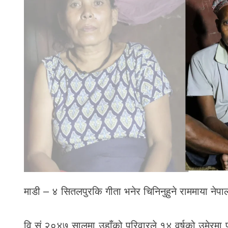
माडी – ४ सितलपुरकि गीता भनेर चिनिनुहुने राममाया नेप
वि.सं २०४७ सालमा उहाँको परिवारले १४ वर्षको उमेरमा प