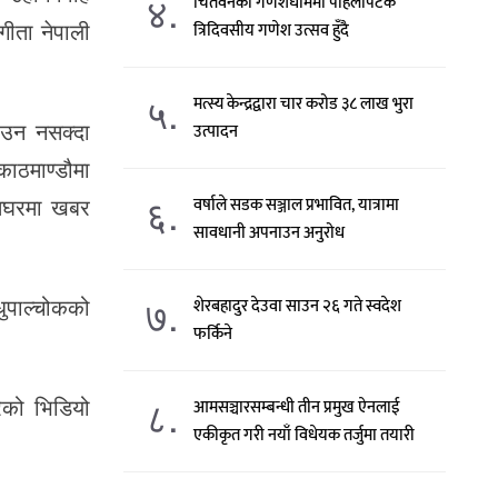
४.
चितवनको गणेशधाममा पहिलोपटक
गीता नेपाली
त्रिदिवसीय गणेश उत्सव हुँदै
५.
मत्स्य केन्द्रद्वारा चार करोड ३८ लाख भुरा
 आउन नसक्दा
उत्पादन
काठमाण्डौमा
६.
इतिघरमा खबर
वर्षाले सडक सञ्जाल प्रभावित, यात्रामा
सावधानी अपनाउन अनुरोध
७.
धुपाल्चोकको
शेरबहादुर देउवा साउन २६ गते स्वदेश
फर्किने
८.
ेको भिडियो
आमसञ्चारसम्बन्धी तीन प्रमुख ऐनलाई
एकीकृत गरी नयाँ विधेयक तर्जुमा तयारी