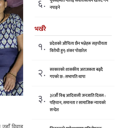
६.
पूर्वसहमति नलिइ सवारीसाधन खरिद गर्न
नपाइने
भर्खरै
१.
प्रदेशको औचित्य छैन भन्नेहरू सङ्घीयता
विरोधी हुन्: शंकर पोखरेल
२.
सरकारको शासकीय अराजकता बढ्दै
गएको छ : सभापति थापा
३.
३२औँ विश्व आदिवासी जनजाति दिवस :
पहिचान, समानता र सामाजिक न्यायको
सन्देश
 उहाँ विवाह