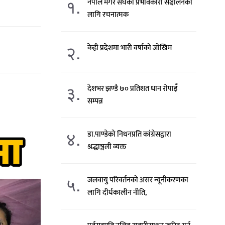
१.
नेपाल मगर संघको प्रभावकारी सञ्चालनका
लागि रचनात्मक
२.
केही प्रदेशमा भारी वर्षाको जोखिम
३.
देशभर झण्डै ७० प्रतिशत धान रोपाइँ
सम्पन्न
४.
डा.पाण्डेको निधनप्रति कांग्रेसद्वारा
श्रद्धाञ्जली व्यक्त
५.
जलवायु परिवर्तनको असर न्यूनीकरणका
लागि दीर्घकालीन नीति,