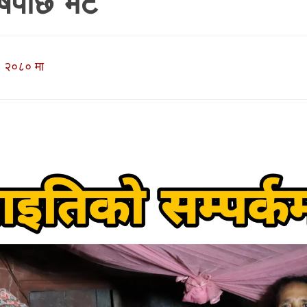
्षपछि भेट
 २०८० मा