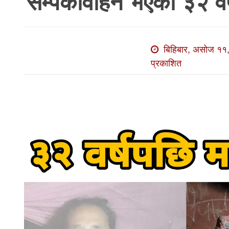
सम्पर्कविहिन भएको ३२ वर
खाेज
खबर
माडी
बिहिबार, असोज ११,
खबर
प्रकाशित
विविध