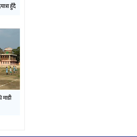
त्रा हुँदै
ि माडी