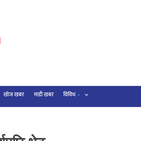
३
खाेज खबर
माडी खबर
विविध