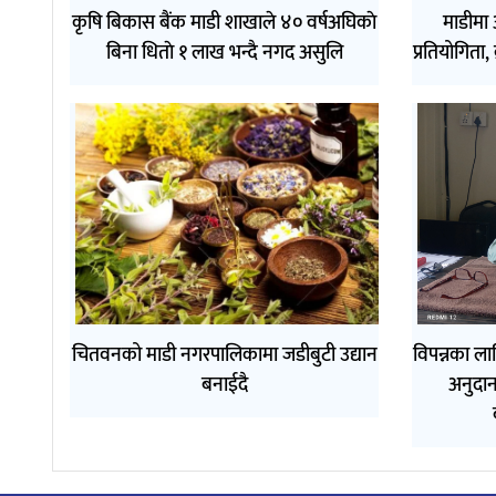
कृषि बिकास बैंक माडी शाखाले ४० वर्षअघिकाे
माडीमा
बिना धिताे १ लाख भन्दै नगद असुलि
प्रतियोगिता,
चितवनको माडी नगरपालिकामा जडीबुटी उद्यान
विपन्नका ला
बनाईदै
अनुदा